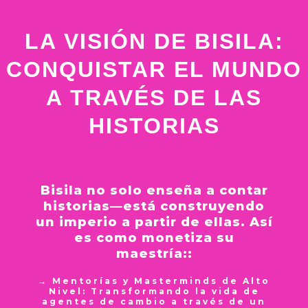
Ancestral
Generaciones
estrategias narrativas en LinkedIn, escenarios y
de manera inspiradora, auténtica y transformadora.
Trae el legado ancestral y el conocimiento
Crea y selecciona historias que enseñan
medios. La visibilidad con alma es una influencia que
Este no es marketing tradicional—es marketing con
LA VISIÓN DE BISILA:
místico a espacios modernos—podcasts,
valores, despiertan la imaginación y cultivan la
perdura.
significado.
retiros, libros y plataformas digitales—haciendo
inteligencia emocional en niños y familias
CONQUISTAR EL MUNDO
visible lo invisible y esencial lo que no ha sido
alrededor del mundo.
escuchado.
A TRAVÉS DE LAS
HISTORIAS
Bisila no solo enseña a contar
historias—está construyendo
un imperio a partir de ellas. Así
es como monetiza su
maestría::
→ Mentorías y Masterminds de Alto
Nivel: Transformando la vida de
agentes de cambio a través de un